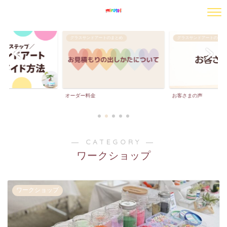
グラスサンドアートのまとめ
グラスサンドアートのまと
法
オーダー料金
お客さまの声
― CATEGORY ―
ワークショップ
ワークショップ