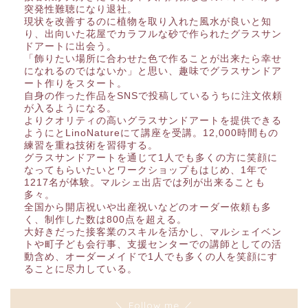
突発性難聴になり退社。
現状を改善するのに植物を取り入れた風水が良いと知
り、出向いた花屋でカラフルな砂で作られたグラスサン
ドアートに出会う。
「飾りたい場所に合わせた色で作ることが出来たら幸せ
になれるのではないか」と思い、趣味でグラスサンドア
ート作りをスタート。
自身の作った作品をSNSで投稿しているうちに注文依頼
が入るようになる。
よりクオリティの高いグラスサンドアートを提供できる
ようにとLinoNatureにて講座を受講。12,000時間もの
練習を重ね技術を習得する。
グラスサンドアートを通じて1人でも多くの方に笑顔に
なってもらいたいとワークショップもはじめ、1年で
1217名が体験。マルシェ出店では列が出来ることも
多々。
全国から開店祝いや出産祝いなどのオーダー依頼も多
く、制作した数は800点を超える。
大好きだった接客業のスキルを活かし、マルシェイベン
トや町子ども会行事、支援センターでの講師としての活
動含め、オーダーメイドで1人でも多くの人を笑顔にす
ることに尽力している。
＼ Follow me ／