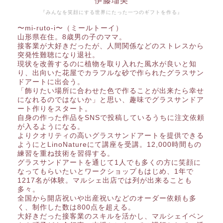
伊藤瑠美
『みんなを笑顔にする世界にたった一つのギフトを作る』
〜mi-ruto-i〜（ミールトーイ）
山形県在住。8歳男の子のママ。
接客業が大好きだったが、人間関係などのストレスから
突発性難聴になり退社。
現状を改善するのに植物を取り入れた風水が良いと知
り、出向いた花屋でカラフルな砂で作られたグラスサン
ドアートに出会う。
「飾りたい場所に合わせた色で作ることが出来たら幸せ
になれるのではないか」と思い、趣味でグラスサンドア
ート作りをスタート。
自身の作った作品をSNSで投稿しているうちに注文依頼
が入るようになる。
よりクオリティの高いグラスサンドアートを提供できる
ようにとLinoNatureにて講座を受講。12,000時間もの
練習を重ね技術を習得する。
グラスサンドアートを通じて1人でも多くの方に笑顔に
なってもらいたいとワークショップもはじめ、1年で
1217名が体験。マルシェ出店では列が出来ることも
多々。
全国から開店祝いや出産祝いなどのオーダー依頼も多
く、制作した数は800点を超える。
大好きだった接客業のスキルを活かし、マルシェイベン