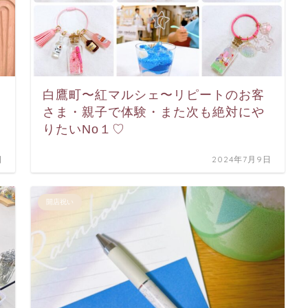
白鷹町〜紅マルシェ〜リピートのお客
さま・親子で体験・また次も絶対にや
りたいNo１♡
日
2024年7月9日
開店祝い