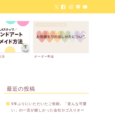
グラスサンドアートのまとめ
グラスサンドアー
方法
オーダー料金
お客さまの声
最近の投稿
5年ぶりにいただいたご依頼。「皆んな可愛
い」の一言が嬉しかった会社ロゴ入りオー