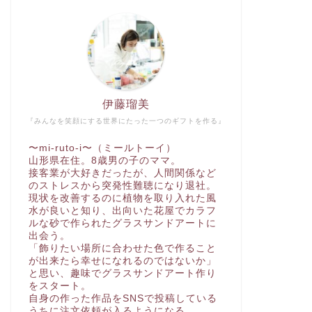
伊藤瑠美
『みんなを笑顔にする世界にたった一つのギフトを作る』
〜mi-ruto-i〜（ミールトーイ）
山形県在住。8歳男の子のママ。
接客業が大好きだったが、人間関係など
のストレスから突発性難聴になり退社。
現状を改善するのに植物を取り入れた風
水が良いと知り、出向いた花屋でカラフ
ルな砂で作られたグラスサンドアートに
出会う。
「飾りたい場所に合わせた色で作ること
が出来たら幸せになれるのではないか」
と思い、趣味でグラスサンドアート作り
をスタート。
自身の作った作品をSNSで投稿している
うちに注文依頼が入るようになる。