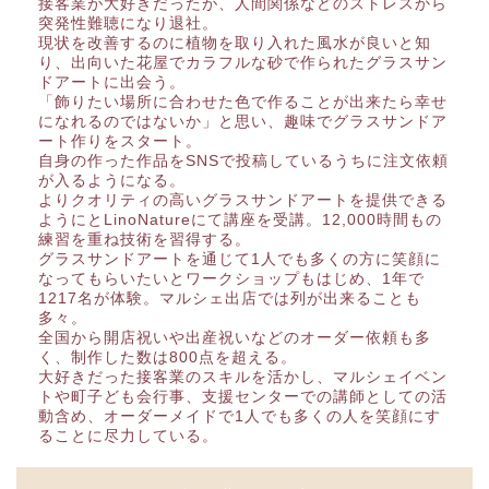
接客業が大好きだったが、人間関係などのストレスから
突発性難聴になり退社。
現状を改善するのに植物を取り入れた風水が良いと知
り、出向いた花屋でカラフルな砂で作られたグラスサン
ドアートに出会う。
「飾りたい場所に合わせた色で作ることが出来たら幸せ
になれるのではないか」と思い、趣味でグラスサンドア
ート作りをスタート。
自身の作った作品をSNSで投稿しているうちに注文依頼
が入るようになる。
よりクオリティの高いグラスサンドアートを提供できる
ようにとLinoNatureにて講座を受講。12,000時間もの
練習を重ね技術を習得する。
グラスサンドアートを通じて1人でも多くの方に笑顔に
なってもらいたいとワークショップもはじめ、1年で
1217名が体験。マルシェ出店では列が出来ることも
多々。
全国から開店祝いや出産祝いなどのオーダー依頼も多
く、制作した数は800点を超える。
大好きだった接客業のスキルを活かし、マルシェイベン
トや町子ども会行事、支援センターでの講師としての活
動含め、オーダーメイドで1人でも多くの人を笑顔にす
ることに尽力している。