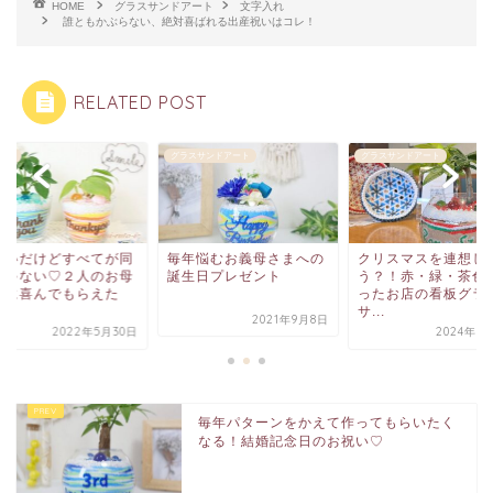
HOME
グラスサンドアート
文字入れ
誰ともかぶらない、絶対喜ばれる出産祝いはコレ！
RELATED POST
スサンドアート
グラスサンドアート
文字入れ
年悩むお義母さまへの
クリスマスを連想しちゃ
お揃いだけどすべて
生日プレゼント
う？！赤・緑・茶色を使
じじゃない♡２人の
ったお店の看板グラス
さまに喜んでもらえ
サ...
贈...
2021年9月8日
2024年7月18日
2022年5月
毎年パターンをかえて作ってもらいたく
なる！結婚記念日のお祝い♡