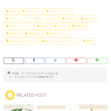
お祝い
カラーサンド
グラスサンドアート
グラスサンドアート，開店祝い，ロゴ入れ
出産祝い
名前入れ
喜ばれるプレゼント
山形県
文字入れ
水耕栽培
結婚祝い
結婚記念日
誕生日プレゼント
誰ともかぶらないギフト
誰ともかぶらないプレゼント
酒田市
HOME
グラスサンドアートのまとめ
グラスサンドアートの植物の育て方
RELATED POST
スサンドアートのまとめ
グラスサンドアートのまとめ
グラスサンドアートのまとめ