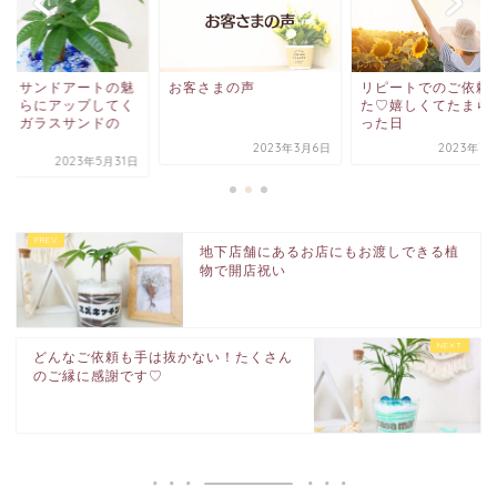
ラスサンドアートの魅
お客さまの声
リピートでのご依頼
をさらにアップしてく
た♡嬉しくてたまら
る、ガラスサンドの
った日
.
2023年3月6日
2023年7
2023年5月31日
地下店舗にあるお店にもお渡しできる植
物で開店祝い
どんなご依頼も手は抜かない！たくさん
のご縁に感謝です♡