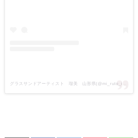
グラスサンドアーティスト 瑠美 山形県(@mi_ruto_i)がシェアした投稿