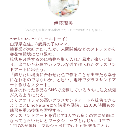
伊藤瑠美
『みんなを笑顔にする世界にたった一つのギフトを作る』
〜mi-ruto-i〜（ミールトーイ）
山形県在住。8歳男の子のママ。
接客業が大好きだったが、人間関係などのストレスから
突発性難聴になり退社。
現状を改善するのに植物を取り入れた風水が良いと知
り、出向いた花屋でカラフルな砂で作られたグラスサン
ドアートに出会う。
「飾りたい場所に合わせた色で作ることが出来たら幸せ
になれるのではないか」と思い、趣味でグラスサンドア
ート作りをスタート。
自身の作った作品をSNSで投稿しているうちに注文依頼
が入るようになる。
よりクオリティの高いグラスサンドアートを提供できる
ようにとLinoNatureにて講座を受講。12,000時間もの
練習を重ね技術を習得する。
グラスサンドアートを通じて1人でも多くの方に笑顔に
なってもらいたいとワークショップもはじめ、1年で
1217名が体験。マルシェ出店では列が出来ることも