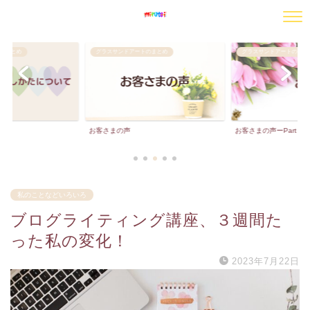
のまとめ
グラスサンドアートのまとめ
グラスサンドアートのまと
お客さまの声
お客さまの声ーPart２
私のことなどいろいろ
ブログライティング講座、３週間た
った私の変化！
2023年7月22日