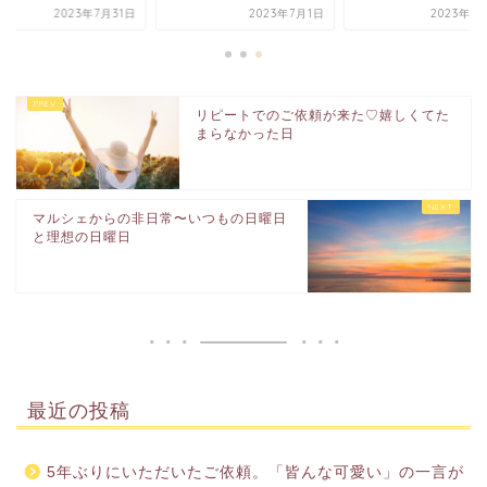
2023年7月31日
2023年7月1日
2023年7
リピートでのご依頼が来た♡嬉しくてた
まらなかった日
マルシェからの非日常〜いつもの日曜日
と理想の日曜日
最近の投稿
5年ぶりにいただいたご依頼。「皆んな可愛い」の一言が