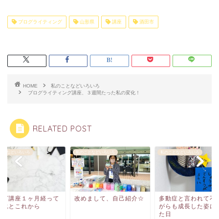
ブログライティング
山形県
講座
酒田市
HOME
私のことなどいろいろ
ブログライティング講座、３週間たった私の変化！
RELATED POST
ことなどいろいろ
私のことなどいろいろ
私のことなどいろいろ
ログ講座１ヶ月経って
改めまして、自己紹介☆
多動症と言われて不
変化とこれから
がらも成長した姿に
た日