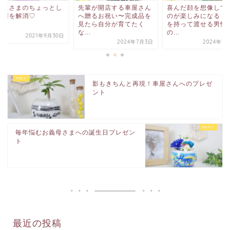
輩が開店する車屋さん
喜んだ顔を想像して渡す
贈り主さまのちょっ
贈るお祝い〜完成品を
のが楽しみになる！自信
た手間を解消♡
たら自分が育てたく
を持って渡せる男性へ
.
の...
2021年9
2024年7月3日
2024年7月12日
影もきちんと再現！車屋さんへのプレゼ
ント
毎年悩むお義母さまへの誕生日プレゼン
ト
最近の投稿