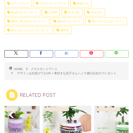
カラーサンド
グラスサンドアート
名前入れ
喜ばれるプレゼント
山形県
文字入れ
日付入れ
絶対に喜ばれるプレゼント
誕生日プレゼント
誰ともかぶらないギフト
誰ともかぶらないプレゼント
酒田市
HOME
グラスサンドアート
デザインは丸投げでもOK！車好きな息子さんへ二十歳の記念のプレゼント
RELATED POST
スサンドアート
グラスサンドアート
グラスサンドアート