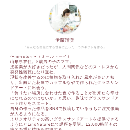
伊藤瑠美
『みんなを笑顔にする世界にたった一つのギフトを作る』
〜mi-ruto-i〜（ミールトーイ）
山形県在住。8歳男の子のママ。
接客業が大好きだったが、人間関係などのストレスから
突発性難聴になり退社。
現状を改善するのに植物を取り入れた風水が良いと知
り、出向いた花屋でカラフルな砂で作られたグラスサン
ドアートに出会う。
「飾りたい場所に合わせた色で作ることが出来たら幸せ
になれるのではないか」と思い、趣味でグラスサンドア
ート作りをスタート。
自身の作った作品をSNSで投稿しているうちに注文依頼
が入るようになる。
よりクオリティの高いグラスサンドアートを提供できる
ようにとLinoNatureにて講座を受講。12,000時間もの
練習を重ね技術を習得する。