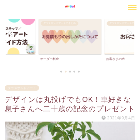
のまとめ
グラスサンドアートのまとめ
グラスサンドアートのまと
お客さまの声
お客さまの声ーPart２
グラスサンドアート
デザインは丸投げでもOK！車好きな
息子さんへ二十歳の記念のプレゼント
2021年9月4日